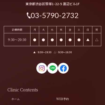
東京都渋谷区笹塚1-22-5 渡辺ビル1F
03-5790-2732
診療時間
月
火
水
木
金
土
日
祝
9:30～20:30
●
●
●
●
●
●
▲
△
▲…9:30〜19:30 △…9:30〜16:30
Clinic Contents
ホーム
WEB予約