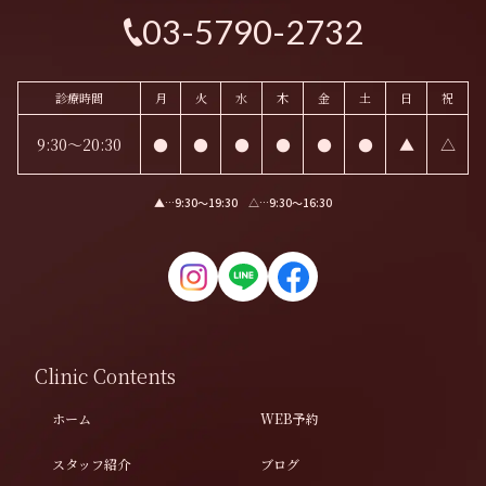
03-5790-2732
診療時間
月
火
水
木
金
土
日
祝
9:30～20:30
●
●
●
●
●
●
▲
△
▲…9:30〜19:30 △…9:30〜16:30
Clinic Contents
ホーム
WEB予約
スタッフ紹介
ブログ