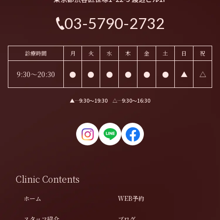
03-5790-2732
診療時間
月
火
水
木
金
土
日
祝
9:30～20:30
●
●
●
●
●
●
▲
△
▲…9:30〜19:30 △…9:30〜16:30
Clinic Contents
ホーム
WEB予約
スタッフ紹介
ブログ