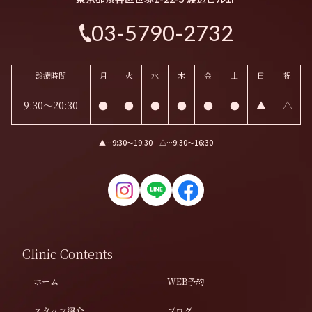
03-5790-2732
診療時間
月
火
水
木
金
土
日
祝
9:30～20:30
●
●
●
●
●
●
▲
△
▲…9:30〜19:30 △…9:30〜16:30
Clinic Contents
ホーム
WEB予約
スタッフ紹介
ブログ