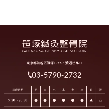
東京都渋谷区笹塚1-22-5 渡辺ビル1F
03-5790-2732
診療時間
月
火
水
木
金
土
日
祝
9:30～20:30
●
●
●
●
●
●
▲
△