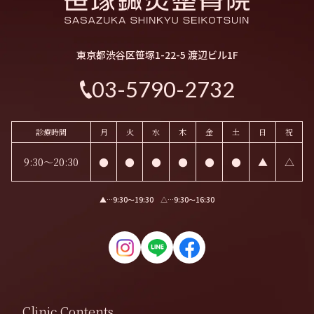
東京都渋谷区笹塚1-22-5 渡辺ビル1F
03-5790-2732
診療時間
月
火
水
木
金
土
日
祝
9:30～20:30
●
●
●
●
●
●
▲
△
▲…9:30〜19:30 △…9:30〜16:30
Clinic Contents