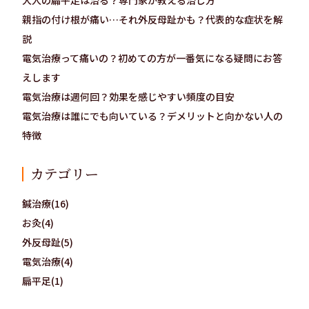
大人の扁平足は治る？専門家が教える治し方
親指の付け根が痛い…それ外反母趾かも？代表的な症状を解
説
電気治療って痛いの？初めての方が一番気になる疑問にお答
えします
電気治療は週何回？効果を感じやすい頻度の目安
電気治療は誰にでも向いている？デメリットと向かない人の
特徴
カテゴリー
鍼治療(16)
お灸(4)
外反母趾(5)
電気治療(4)
扁平足(1)