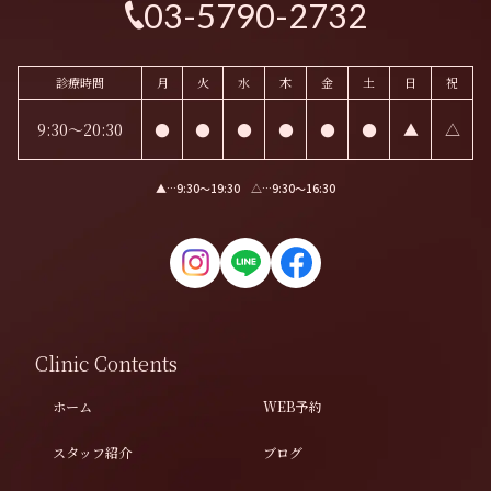
03-5790-2732
診療時間
月
火
水
木
金
土
日
祝
9:30～20:30
●
●
●
●
●
●
▲
△
▲…9:30〜19:30 △…9:30〜16:30
Clinic Contents
ホーム
WEB予約
スタッフ紹介
ブログ