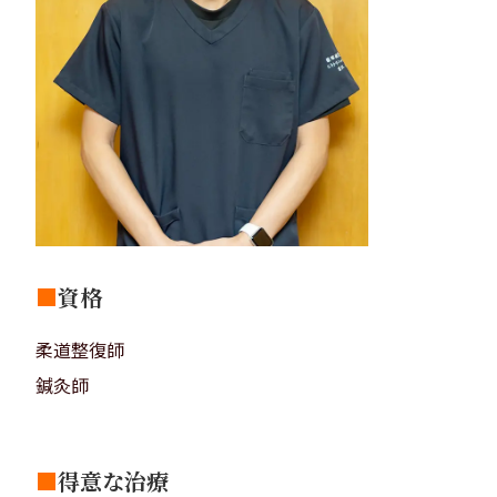
■
資格
柔道整復師
鍼灸師
■
得意な治療