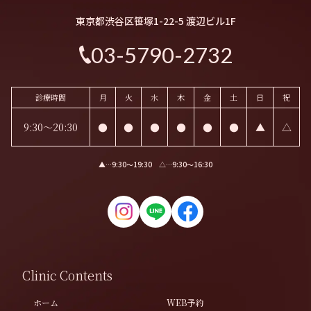
東京都渋谷区笹塚1-22-5 渡辺ビル1F
03-5790-2732
診療時間
月
火
水
木
金
土
日
祝
9:30～20:30
●
●
●
●
●
●
▲
△
▲…9:30〜19:30 △…9:30〜16:30
Clinic Contents
ホーム
WEB予約