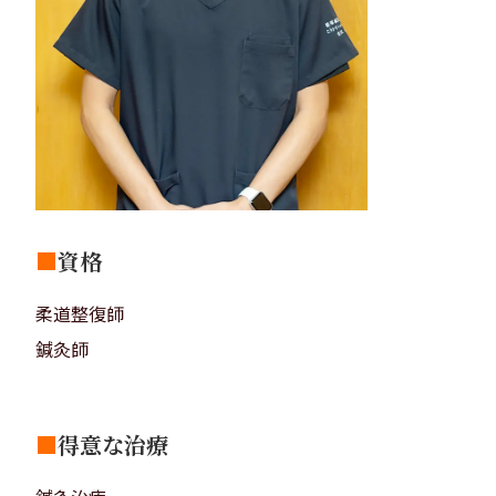
■
資格
柔道整復師
鍼灸師
■
得意な治療