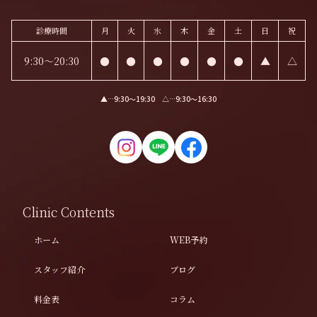
診療時間
月
火
水
木
金
土
日
祝
9:30～20:30
●
●
●
●
●
●
▲
△
▲…9:30〜19:30 △…9:30〜16:30
Clinic Contents
ホーム
WEB予約
スタッフ紹介
ブログ
料金表
コラム