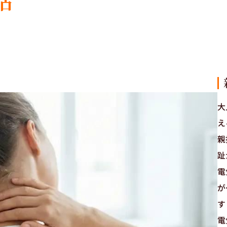
大
え
親
趾
電
が
す
電