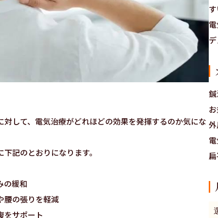
す
電
デ
鍼
お
に対して、電気治療がどれほどの効果を発揮するのか気にな
外
電
に下記のとおりになります。
扁
みの緩和
や腰の張りを軽減
復をサポート