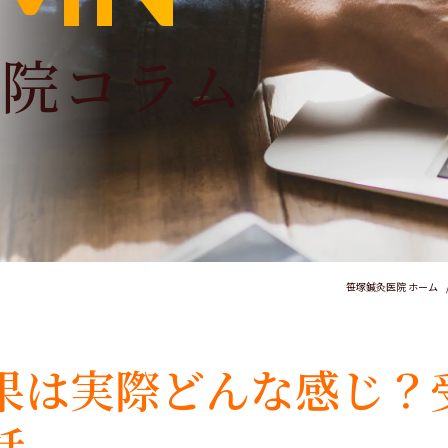
骨院コラム
笹塚鍼灸医院 ホーム
果は実際どんな感じ？
話