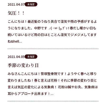
2021.04.07
未指定
気圧！！
こんにちは！最近髪のうねり具合で湿気や雨の予感がするよ
うになりました、中野です╭( ･ㅂ･)و ｸﾞｯ ! 春だし暖かい日も
続いてはいるけど雨の日はとことん湿気でジメジメしてます
ね&hell...
2021.04.05
未指定
季節の変わり目
みなさんこんにちは！笹塚整骨院です！ようやく春へと移り
変わりましたね！春と言えば花粉！それに季節の変わり目と
言えば気圧の変化による気象病！ 花粉は鍼やお灸、気象病は
耳からアプローチ出来ます！...