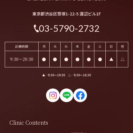
東京都渋谷区笹塚1-22-5 渡辺ビル1F
03-5790-2732
診療時間
月
火
水
木
金
土
日
祝
9:30～20:30
●
●
●
●
●
●
▲
△
▲…9:30〜19:30 △…9:30〜16:30
Clinic Contents