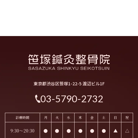
東京都渋谷区笹塚1-22-5 渡辺ビル1F
03-5790-2732
診療時間
月
火
水
木
金
土
日
祝
9:30～20:30
●
●
●
●
●
●
▲
△