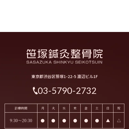
東京都渋谷区笹塚1-22-5 渡辺ビル1F
03-5790-2732
診療時間
月
火
水
木
金
土
日
祝
9:30～20:30
●
●
●
●
●
●
▲
△