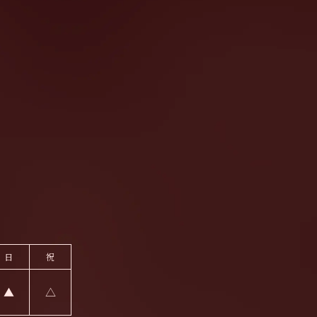
日
祝
▲
△