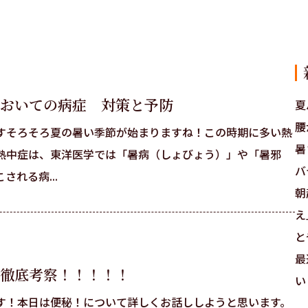
おいての病症 対策と予防
夏
腰
すそろそろ夏の暑い季節が始まりますね！この時期に多い熱
暑
熱中症は、東洋医学では「暑病（しょびょう）」や「暑邪
バ
れる病...
朝
え
と
最
徹底考察！！！！！
い
す！本日は便秘！について詳しくお話ししようと思います。