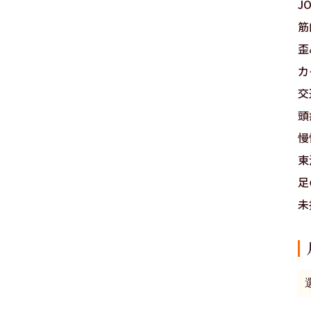
J
筋
歪
カ
交
頭
慢
東
足
未