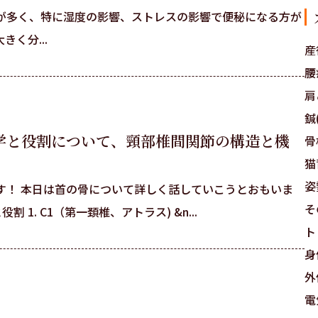
が多く、特に湿度の影響、ストレスの影響で便秘になる方が
く分...
産
腰
肩
鍼(
剖学と役割について、頸部椎間関節の構造と機
骨
猫
姿
す！ 本日は首の骨について詳しく話していこうとおもいま
そ
 1. C1（第一頚椎、アトラス) &n...
ト
身
外
電