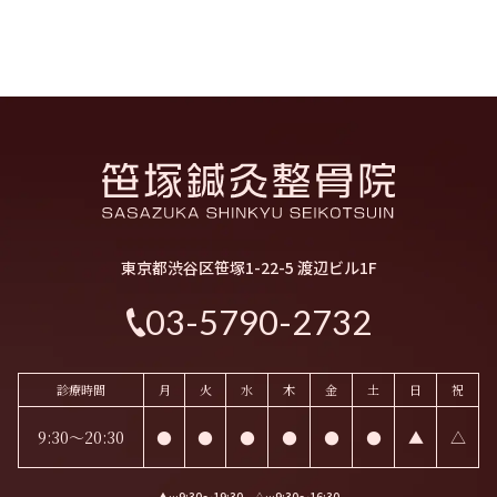
東京都渋谷区笹塚1-22-5 渡辺ビル1F
03-5790-2732
診療時間
月
火
水
木
金
土
日
祝
9:30～20:30
●
●
●
●
●
●
▲
△
▲…9:30〜19:30 △…9:30〜16:30