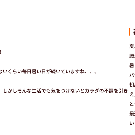
夏
！
腰
暑
ないくらい毎日暑い日が続いていますね、、、
バ
朝
。しかしそんな生活でも気をつけないとカラダの不調を引き
え
。
と
最
い