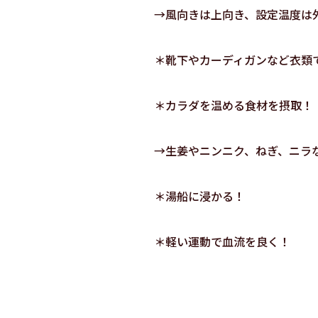
→風向きは上向き、設定温度は外
＊靴下やカーディガンなど衣類
＊カラダを温める食材を摂取！
→生姜やニンニク、ねぎ、ニラ
＊湯船に浸かる！
＊軽い運動で血流を良く！