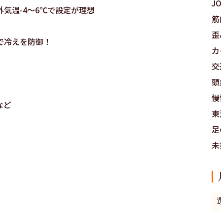
J
気温-4～6℃で設定が理想
筋
歪
で冷えを防御！
カ
交
頭
慢
など
東
足
未