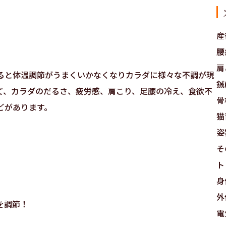
産
腰
肩
ると体温調節がうまくいかなくなりカラダに様々な不調が現
鍼(
て、カラダのだるさ、疲労感、肩こり、足腰の冷え、食欲不
骨
どがあります。
猫
姿
そ
ト
身
外
を調節！
電