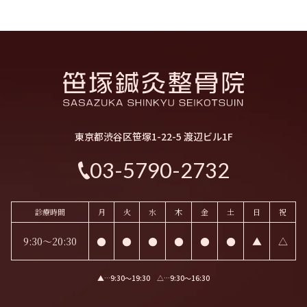
東京都渋谷区笹塚1-22-5 渡辺ビル1F
03-5790-2732
診療時間
月
火
水
木
金
土
日
祝
9:30～20:30
●
●
●
●
●
●
▲
△
▲…9:30〜19:30 △…9:30〜16:30