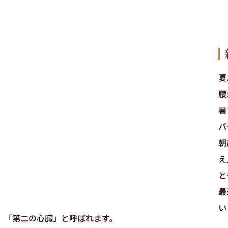
夏
腰
暑
バ
朝
え
と
最
い
、「第二の心臓」と呼ばれます。