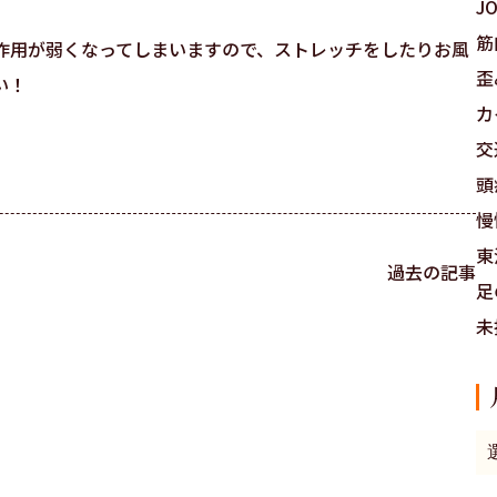
J
筋
作用が弱くなってしまいますので、ストレッチをしたりお風
歪
い！
カ
交
頭
慢
東
過去の記事
足
未