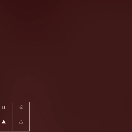
日
祝
▲
△