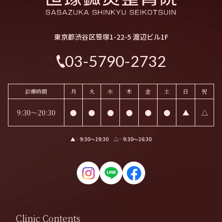
東京都渋谷区笹塚1-22-5 渡辺ビル1F
03-5790-2732
診療時間
月
火
水
木
金
土
日
祝
9:30～20:30
●
●
●
●
●
●
▲
△
▲…9:30〜19:30 △…9:30〜16:30
Clinic Contents