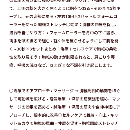
の回旋を引き出し腰の負担を軽減○やり方： • 横向きに寝
て、上側の腕を大きく開くように胸をひねる • そのまま5秒キ
ープし、元の姿勢に戻る • 左右10回×2セット3. フォームロ
ーラーを使った胸椎ストレッチ○効果：胸椎の伸展を促し、
猫背改善○やり方： • フォームローラーを背中の下に置き、
両手を頭の後ろで組む • 軽く体を反らせるようにして胸を開
く • 30秒×3セットまとめ：治療＋セルフケアで胸椎の柔軟
性を取り戻そう！胸椎の動きが制限されると、肩こりや腰
痛、呼吸の浅さなど、さまざまな不調を引き起こします。
○治療でのアプローチ • マッサージ → 胸椎周囲の筋肉をほぐ
して可動域を広げる • 電気治療 → 深部の筋緊張を緩め、マッ
サージの効果を高める • 鍼治療 → 深層の筋肉や自律神経にア
プローチし、根本的に改善○セルフケアで維持・向上 • キャ
ット＆カウで胸椎の屈曲・伸展を促す • 胸椎回旋ストレッチ