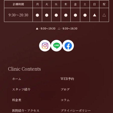
診療時間
月
火
水
木
金
土
日
祝
9:30～20:30
●
●
●
●
●
●
▲
△
▲…9:30〜19:30 △…9:30〜16:30
Clinic Contents
ホーム
WEB予約
スタッフ紹介
ブログ
料金表
コラム
医院紹介・アクセス
プライバシーポリシー