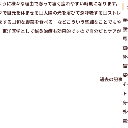
ように様々な理由で春って凄く疲れやすい時期になります。
クで目元を休ませる□太陽の光を浴びて深呼吸する□ストレ
産
をする□旬な野菜を食べる などこういう些細なことでもや
腰
、東洋医学として鍼灸治療も効果的ですので自分だとケアが
肩
鍼(
骨
猫
姿
過去の記事
そ
ト
身
外
電