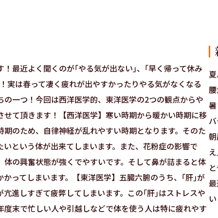
す！最近よく聞くのが｢やる気が出ない｣、｢早く帰って休み
夏
す！実は春って凄く疲れが出やすかったりやる気がなくなる
腰
ちの一つ！今回は西洋医学的、東洋医学の2つの観点からや
暑
させて頂きます！【西洋医学】寒い時期から暖かい時期に移
バ
時期のため、自律神経が乱れやすい時期となります。そのた
朝
たいという体が出来てしまいます。また、花粉症の影響で
え
、体の興奮状態が強くでやすいです。そして鼻が詰まると体
と
かかってしまいます。【東洋医学】五臓六腑のうち、｢肝｣が
最
が亢進しすぎて疲弊してしまいます。この｢肝｣はストレスや
い
年度末で忙しい人や引越しなどで体を使う人は特に疲れやす