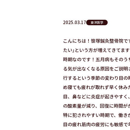
2025.03.17
東洋医学
こんにちは！笹塚鍼灸整骨院で
たい｣という方が増えてきてま
時期なのです！五月病もそのう
る気が出なくなる原因をご説明
行するという季節の変わり目の
め寝ても疲れが取れず早く休み
目、鼻などに炎症が起きやすく
の酸素量が減り、回復に時間が
特に犯されやすい時期で、働き
目の疲れ筋肉の疲労にも敏感で