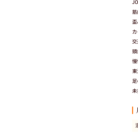
J
筋
歪
カ
交
頭
慢
東
足
未