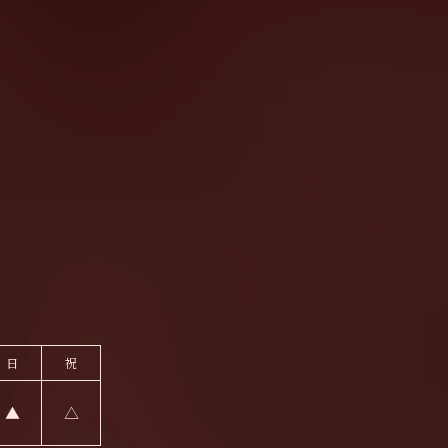
日
祝
▲
△